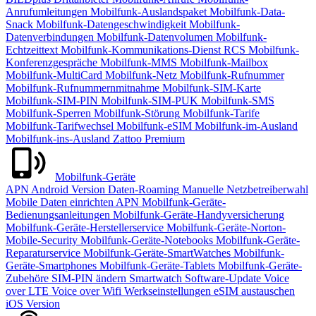
Anrufumleitungen
Mobilfunk-Auslandspaket
Mobilfunk-Data-
Snack
Mobilfunk-Datengeschwindigkeit
Mobilfunk-
Datenverbindungen
Mobilfunk-Datenvolumen
Mobilfunk-
Echtzeittext
Mobilfunk-Kommunikations-Dienst RCS
Mobilfunk-
Konferenzgespräche
Mobilfunk-MMS
Mobilfunk-Mailbox
Mobilfunk-MultiCard
Mobilfunk-Netz
Mobilfunk-Rufnummer
Mobilfunk-Rufnummernmitnahme
Mobilfunk-SIM-Karte
Mobilfunk-SIM-PIN
Mobilfunk-SIM-PUK
Mobilfunk-SMS
Mobilfunk-Sperren
Mobilfunk-Störung
Mobilfunk-Tarife
Mobilfunk-Tarifwechsel
Mobilfunk-eSIM
Mobilfunk-im-Ausland
Mobilfunk-ins-Ausland
Zattoo Premium
Mobilfunk-Geräte
APN
Android Version
Daten-Roaming
Manuelle Netzbetreiberwahl
Mobile Daten einrichten APN
Mobilfunk-Geräte-
Bedienungsanleitungen
Mobilfunk-Geräte-Handyversicherung
Mobilfunk-Geräte-Herstellerservice
Mobilfunk-Geräte-Norton-
Mobile-Security
Mobilfunk-Geräte-Notebooks
Mobilfunk-Geräte-
Reparaturservice
Mobilfunk-Geräte-SmartWatches
Mobilfunk-
Geräte-Smartphones
Mobilfunk-Geräte-Tablets
Mobilfunk-Geräte-
Zubehöre
SIM-PIN ändern
Smartwatch
Software-Update
Voice
over LTE
Voice over Wifi
Werkseinstellungen
eSIM austauschen
iOS Version